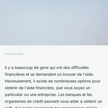
Accueil
›
Actu
ACTU
Qui peut m'aider
Il y a beaucoup de gens qui ont des difficultés
financières et se demandent où trouver de l'aide.
financièrement ?
Heureusement, il existe de nombreuses options pour
obtenir de l'aide financière, que vous soyez un
•
10 décembre 2022
•
7 min de lecture
particulier ou une entreprise. Les banques et les
organismes de crédit peuvent vous aider à obtenir un