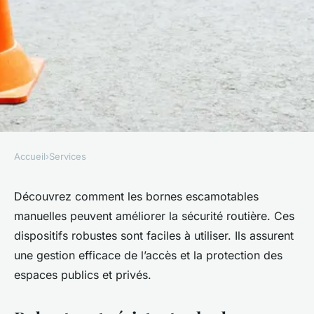
Accueil
›
Services
SERVICES
Les avantages des bornes
Découvrez comment les bornes escamotables
manuelles peuvent améliorer la sécurité routière. Ces
escamotables manuelles pour
dispositifs robustes sont faciles à utiliser. Ils assurent
la sécurité routière
une gestion efficace de l’accès et la protection des
espaces publics et privés.
•
27 janvier 2024
•
2 min de lecture