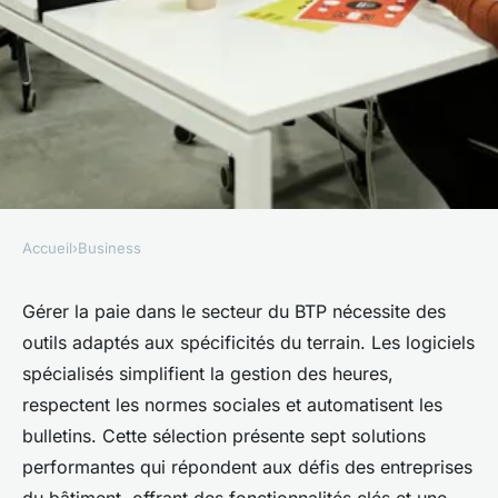
Accueil
›
Business
BUSINESS
7 solutions de logiciel paie btp
Gérer la paie dans le secteur du BTP nécessite des
outils adaptés aux spécificités du terrain. Les logiciels
pour optimiser votre gestion
spécialisés simplifient la gestion des heures,
du personnel
respectent les normes sociales et automatisent les
bulletins. Cette sélection présente sept solutions
agent@linkuma.com
•
11 octobre 2025
•
9 min de lecture
performantes qui répondent aux défis des entreprises