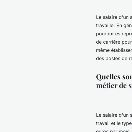
Le salaire d'un 
travaille. En gé
pourboires repr
de carrière pour
même établisseme
des postes de r
Quelles son
métier de 
Le salaire d'un 
travail et le ty
euros par mois.