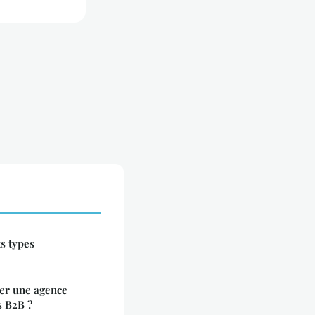
ts types
ter une agence
s B2B ?