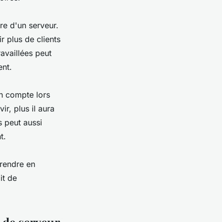
ire d'un serveur.
ir plus de clients
availlées peut
ent.
en compte lors
ir, plus il aura
s peut aussi
t.
prendre en
it de