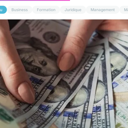
u
Business
Formation
Juridique
Management
M