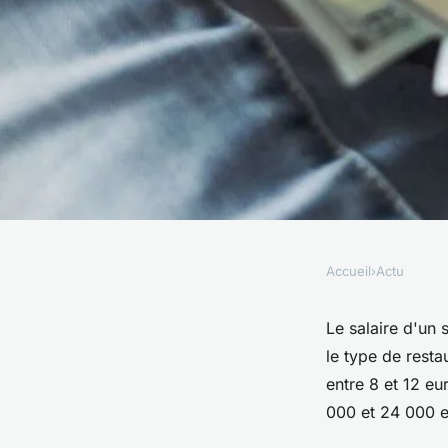
Accueil
›
Actu
ACTU
Quel est le salaire d
Le salaire d'un 
le type de rest
entre 8 et 12 eu
•
10 décembre 2022
•
3 min de lecture
000 et 24 000 e