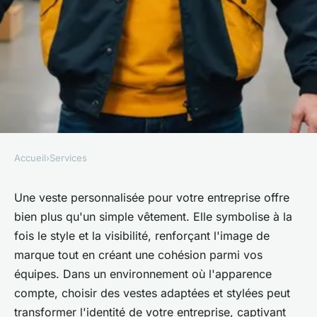
Accueil
›
Services
SERVICES
Veste personnalisée entreprise
Une veste personnalisée pour votre entreprise offre
bien plus qu'un simple vêtement. Elle symbolise à la
: style et visibilité au travail
fois le style et la visibilité, renforçant l'image de
marque tout en créant une cohésion parmi vos
•
18 octobre 2025
•
7 min de lecture
équipes. Dans un environnement où l'apparence
compte, choisir des vestes adaptées et stylées peut
transformer l'identité de votre entreprise, captivant