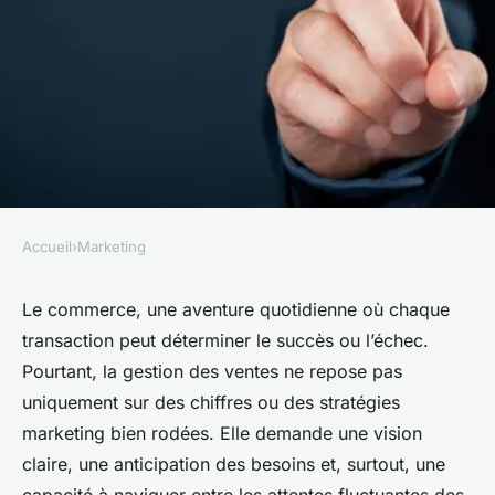
Accueil
›
Marketing
MARKETING
Commerçants : comment bien
Le commerce, une aventure quotidienne où chaque
transaction peut déterminer le succès ou l’échec.
gérer vos ventes ?
Pourtant, la gestion des ventes ne repose pas
uniquement sur des chiffres ou des stratégies
•
20 janvier 2025
•
3 min de lecture
marketing bien rodées. Elle demande une vision
claire, une anticipation des besoins et, surtout, une