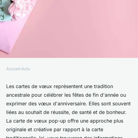
Accueil
›
Actu
ACTU
Les cartes de vœux pop-up :
Les cartes de vœux représentent une tradition
ancestrale pour célébrer les fêtes de fin d'année ou
comment les imprimer et
exprimer des vœux d'anniversaire. Elles sont souvent
pourquoi en offrir à l'occasion
liées au souhait de réussite, de santé et de bonheur.
des fêtes ?
La carte de vœux pop-up offre une approche plus
originale et créative par rapport à la carte
•
27 avril 2024
•
2 min de lecture