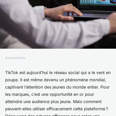
Accueil
›
Actu
ACTU
Agence de marketing à
TikTok est aujourd’hui le réseau social qui a le vent en
poupe. Il est même devenu un phénomène mondial,
bordeaux : utiliser TikTok
captivant l’attention des jeunes du monde entier. Pour
pour atteindre une audience
les marques, c’est une opportunité en or pour
plus jeune
atteindre une audience plus jeune. Mais comment
peuvent-elles utiliser efficacement cette plateforme ?
•
13 décembre 2023
•
2 min de lecture