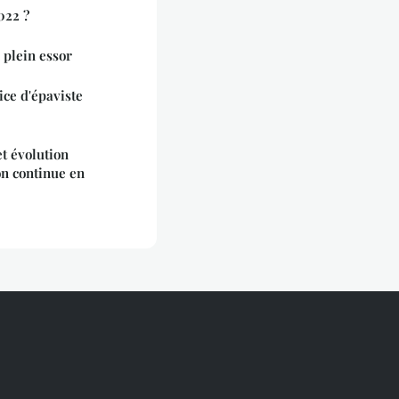
022 ?
 plein essor
ce d'épaviste
t évolution
on continue en