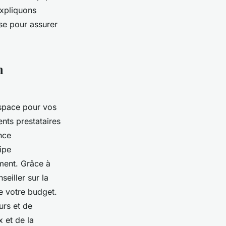
expliquons
se pour assurer
n
espace pour vos
ents prestataires
nce
ipe
ement. Grâce à
seiller sur la
e votre budget.
urs et de
x et de la