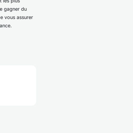
t les plus
de gagner du
de vous assurer
iance.