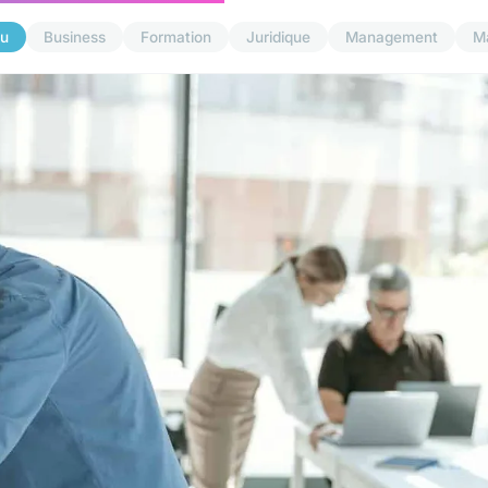
u
Business
Formation
Juridique
Management
M