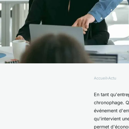
Accueil
›
Actu
ACTU
Top 4 des raisons d
En tant qu'entr
chronophage. Qu'
agence d'organisati
événement d'entr
qu'intervient u
B2B ?
permet d'économ