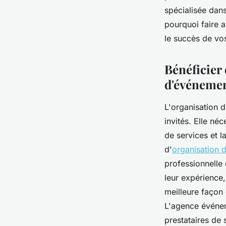
spécialisée dan
pourquoi faire 
•
23 décembre 2023
•
3 min de lecture
le succès de vo
Bénéficier 
d'événeme
L'organisation 
invités. Elle né
de services et l
d'
organisation 
professionnelle 
leur expérience,
meilleure façon
L'agence événem
prestataires de 