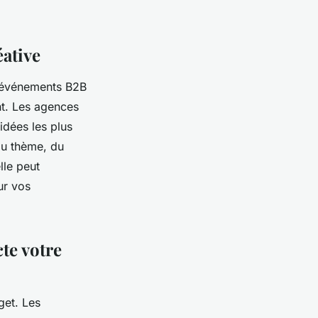
ative
d'événements B2B
ent. Les agences
idées les plus
du thème, du
lle peut
ur vos
te votre
get. Les