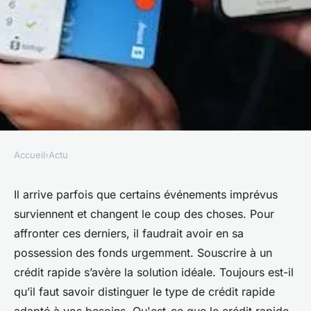
Accueil
›
Actu
ACTU
À quel crédit rapide souscrire ?
Il arrive parfois que certains événements imprévus
surviennent et changent le coup des choses. Pour
•
2 janvier 2023
•
2 min de lecture
affronter ces derniers, il faudrait avoir en sa
possession des fonds urgemment. Souscrire à un
crédit rapide s’avère la solution idéale. Toujours est-il
qu’il faut savoir distinguer le type de crédit rapide